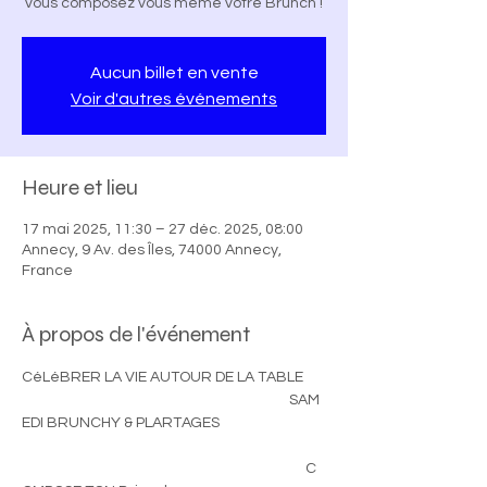
vous composez vous même votre Brunch !
Aucun billet en vente
Voir d'autres événements
Heure et lieu
17 mai 2025, 11:30 – 27 déc. 2025, 08:00
Annecy, 9 Av. des Îles, 74000 Annecy,
France
À propos de l'événement
CéLéBRER LA VIE AUTOUR DE LA TABLE
                                                                                  SAM
EDI BRUNCHY & PLARTAGES
                                                                                       C