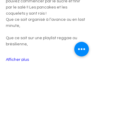
pouvez commencer par le sucré et finir 
par le salé !! Les pancakes et les 
coquelets y sont rois !
Que ce soit organisé à l’avance ou en last 
minute, 
Que ce soit sur une playlist reggae ou 
brésilienne, 
Afficher plus
Partager cet événement
9 avenue des îles