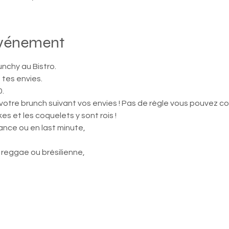
événement
nchy au Bistro.
tes envies.
0.
otre brunch suivant vos envies ! Pas de règle vous pouvez co
akes et les coquelets y sont rois !
ance ou en last minute, 
 reggae ou brésilienne, 