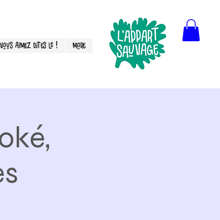
Vous aimez dites le !
More
oké,
es