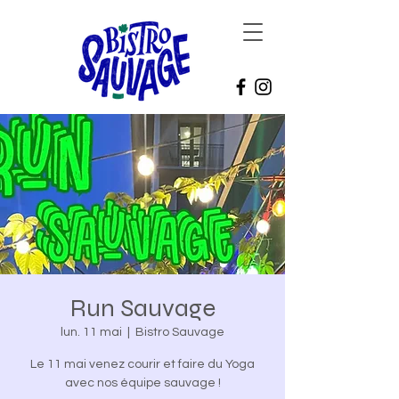
Run Sauvage
lun. 11 mai
  |  
Bistro Sauvage
Le 11 mai venez courir et faire du Yoga
avec nos équipe sauvage !