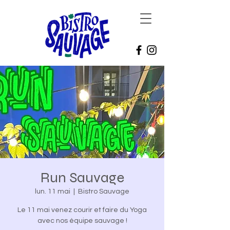
Run Sauvage
lun. 11 mai
  |  
Bistro Sauvage
Le 11 mai venez courir et faire du Yoga
avec nos équipe sauvage !